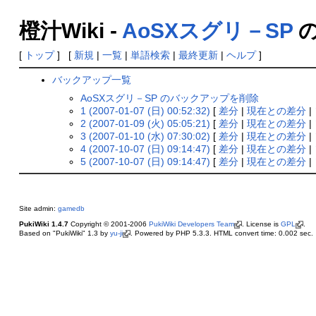
橙汁Wiki -
AoSXスグリ－SP
の
[
トップ
] [
新規
|
一覧
|
単語検索
|
最終更新
|
ヘルプ
]
バックアップ一覧
AoSXスグリ－SP のバックアップを削除
1 (2007-01-07 (日) 00:52:32)
[
差分
|
現在との差分
|
2 (2007-01-09 (火) 05:05:21)
[
差分
|
現在との差分
|
3 (2007-01-10 (水) 07:30:02)
[
差分
|
現在との差分
|
4 (2007-10-07 (日) 09:14:47)
[
差分
|
現在との差分
|
5 (2007-10-07 (日) 09:14:47)
[
差分
|
現在との差分
|
Site admin:
gamedb
PukiWiki 1.4.7
Copyright © 2001-2006
PukiWiki Developers Team
. License is
GPL
.
Based on "PukiWiki" 1.3 by
yu-ji
. Powered by PHP 5.3.3. HTML convert time: 0.002 sec.