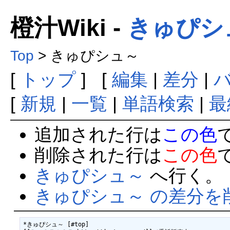
橙汁Wiki -
きゅぴシ
Top
> きゅぴシュ～
[
トップ
] [
編集
|
差分
|
[
新規
|
一覧
|
単語検索
|
最
追加された行は
この色
削除された行は
この色
きゅぴシュ～
へ行く。
きゅぴシュ～ の差分を
*きゅぴシュ～ [#top]
