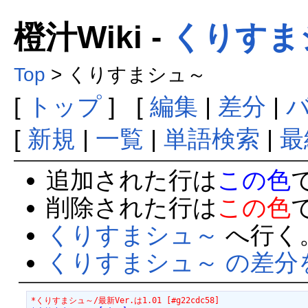
橙汁Wiki -
くりすま
Top
> くりすまシュ～
[
トップ
] [
編集
|
差分
|
[
新規
|
一覧
|
単語検索
|
最
追加された行は
この色
削除された行は
この色
くりすまシュ～
へ行く
くりすまシュ～ の差分
*くりすまシュ～/最新Ver.は1.01 [#g22cdc58]