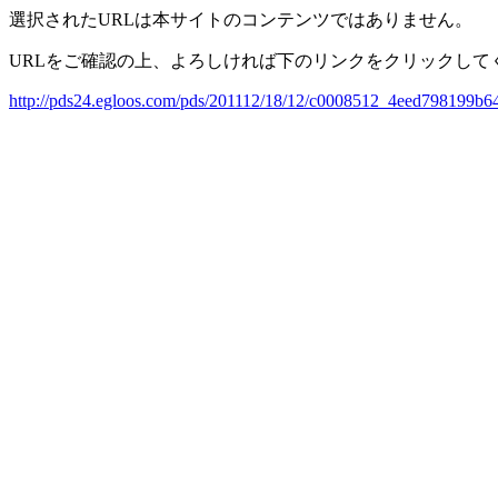
選択されたURLは本サイトのコンテンツではありません。
URLをご確認の上、よろしければ下のリンクをクリックして
http://pds24.egloos.com/pds/201112/18/12/c0008512_4eed798199b6