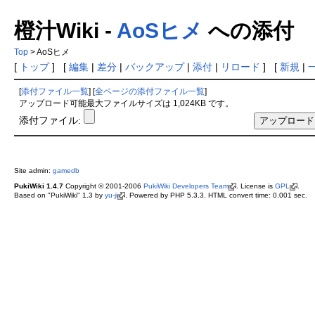
橙汁Wiki -
AoSヒメ
への添付
Top
> AoSヒメ
[
トップ
] [
編集
|
差分
|
バックアップ
|
添付
|
リロード
] [
新規
|
[
添付ファイル一覧
] [
全ページの添付ファイル一覧
]
アップロード可能最大ファイルサイズは 1,024KB です。
添付ファイル:
Site admin:
gamedb
PukiWiki 1.4.7
Copyright © 2001-2006
PukiWiki Developers Team
. License is
GPL
.
Based on "PukiWiki" 1.3 by
yu-ji
. Powered by PHP 5.3.3. HTML convert time: 0.001 sec.