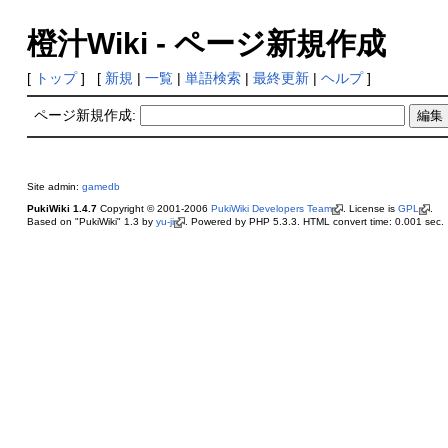
橙汁Wiki - ページ新規作成
[
トップ
] [
新規
|
一覧
|
単語検索
|
最終更新
|
ヘルプ
]
ページ新規作成:
Site admin:
gamedb
PukiWiki 1.4.7
Copyright © 2001-2006
PukiWiki Developers Team
. License is
GPL
.
Based on "PukiWiki" 1.3 by
yu-ji
. Powered by PHP 5.3.3. HTML convert time: 0.001 sec.