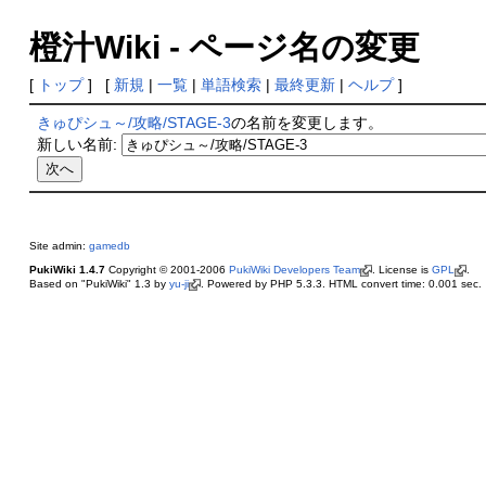
橙汁Wiki - ページ名の変更
[
トップ
] [
新規
|
一覧
|
単語検索
|
最終更新
|
ヘルプ
]
きゅぴシュ～/攻略/STAGE-3
の名前を変更します。
新しい名前:
Site admin:
gamedb
PukiWiki 1.4.7
Copyright © 2001-2006
PukiWiki Developers Team
. License is
GPL
.
Based on "PukiWiki" 1.3 by
yu-ji
. Powered by PHP 5.3.3. HTML convert time: 0.001 sec.