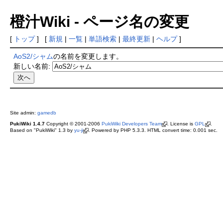
橙汁Wiki - ページ名の変更
[
トップ
] [
新規
|
一覧
|
単語検索
|
最終更新
|
ヘルプ
]
AoS2/シャム
の名前を変更します。
新しい名前:
Site admin:
gamedb
PukiWiki 1.4.7
Copyright © 2001-2006
PukiWiki Developers Team
. License is
GPL
.
Based on "PukiWiki" 1.3 by
yu-ji
. Powered by PHP 5.3.3. HTML convert time: 0.001 sec.