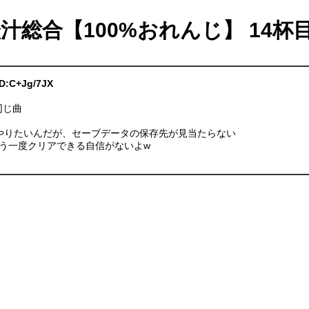
橙汁総合【100%おれんじ】 14杯
ID:C+Jg/7JX
同じ曲
やりたいんだが、セーブデータの保存先が見当たらない
う一度クリアできる自信がないよw