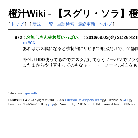
橙汁Wiki - 【スグリ・ソラ】
[
トップ
] [
新規
|
一覧
|
単語検索
|
最終更新
|
ヘルプ
]
872 :
名無しさん＠お腹いっぱい。
: 2010/09/03(金) 21:26:42 
>>866
あれはボス戦になると強制的にサビまで飛ぶだけで、全部
外付けHDD使ってるのでデスクだけでなくノーパソでソラ
また１からやり直すってのもなぁ・・・ ノーマル4面をも
Site admin:
gamedb
PukiWiki 1.4.7
Copyright © 2001-2006
PukiWiki Developers Team
. License is
GPL
.
Based on "PukiWiki" 1.3 by
yu-ji
. Powered by PHP 5.3.3. HTML convert time: 0.305 sec.