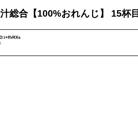
橙汁総合【100%おれんじ】 15杯
D:i+ffrRXs
体