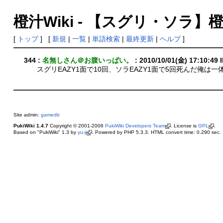
橙汁Wiki - 【スグリ・ソラ】
[
トップ
] [
新規
|
一覧
|
単語検索
|
最終更新
|
ヘルプ
]
344 :
名無しさん＠お腹いっぱい。
: 2010/10/01(金) 17:10:49 I
スグリEAZY1面で10回、ソラEAZY1面で5回死んだ俺は一
Site admin:
gamedb
PukiWiki 1.4.7
Copyright © 2001-2006
PukiWiki Developers Team
. License is
GPL
.
Based on "PukiWiki" 1.3 by
yu-ji
. Powered by PHP 5.3.3. HTML convert time: 0.290 sec.