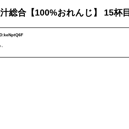
橙汁総合【100%おれんじ】 15杯
 ID:keNptQ6F
。
ら。