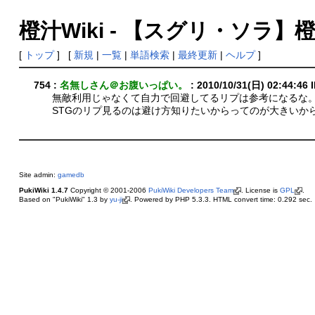
橙汁Wiki - 【スグリ・ソラ】
[
トップ
] [
新規
|
一覧
|
単語検索
|
最終更新
|
ヘルプ
]
754 :
名無しさん＠お腹いっぱい。
: 2010/10/31(日) 02:44:46
無敵利用じゃなくて自力で回避してるリプは参考になるな
STGのリプ見るのは避け方知りたいからってのが大きいか
Site admin:
gamedb
PukiWiki 1.4.7
Copyright © 2001-2006
PukiWiki Developers Team
. License is
GPL
.
Based on "PukiWiki" 1.3 by
yu-ji
. Powered by PHP 5.3.3. HTML convert time: 0.292 sec.