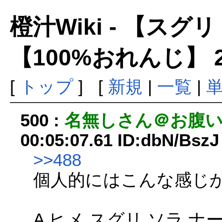
橙汁Wiki - 【ス
【100%おれんじ】 
[
トップ
] [
新規
|
一覧
|
500 :
名無しさん＠お腹
00:05:07.61 ID:dbN/BszJ
>>488
個人的にはこんな感じ
A ヒメ スグリ ソラ ナ