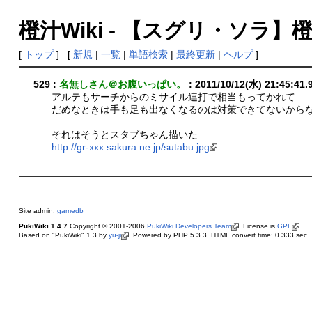
橙汁Wiki - 【スグリ・ソラ】
[
トップ
] [
新規
|
一覧
|
単語検索
|
最終更新
|
ヘルプ
]
529 :
名無しさん＠お腹いっぱい。
: 2011/10/12(水) 21:45:41.
アルテもサーチからのミサイル連打で相当もってかれて
だめなときは手も足も出なくなるのは対策できてないから
それはそうとスタブちゃん描いた
http://gr-xxx.sakura.ne.jp/sutabu.jpg
Site admin:
gamedb
PukiWiki 1.4.7
Copyright © 2001-2006
PukiWiki Developers Team
. License is
GPL
.
Based on "PukiWiki" 1.3 by
yu-ji
. Powered by PHP 5.3.3. HTML convert time: 0.333 sec.