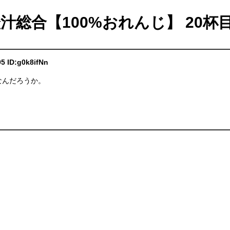
橙汁総合【100%おれんじ】 20杯
95 ID:g0k8ifNn
なんだろうか。