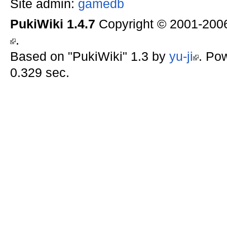
Site admin:
gamedb
PukiWiki 1.4.7
Copyright © 2001-20
.
Based on "PukiWiki" 1.3 by
yu-ji
. Po
0.329 sec.