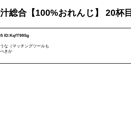
橙汁総合【100%おれんじ】 20杯
05 ID:KqfT99Sg
ような（マッチングツールも
すべきか