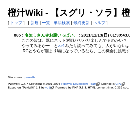
橙汁Wiki - 【スグリ・ソラ】
[
トップ
] [
新規
|
一覧
|
単語検索
|
最終更新
|
ヘルプ
]
885 :
名無しさん＠お腹いっぱい。
: 2011/11/13(日) 01:39:43.
ここの皆は、既にネット対戦バリバリ楽しんでるのかい？
やってみるかー！と
>>1
みたり調べてみても、人がいない
IRCとやらが溜まり場になっているなら、この機会に挑戦
Site admin:
gamedb
PukiWiki 1.4.7
Copyright © 2001-2006
PukiWiki Developers Team
. License is
GPL
.
Based on "PukiWiki" 1.3 by
yu-ji
. Powered by PHP 5.3.3. HTML convert time: 0.332 sec.