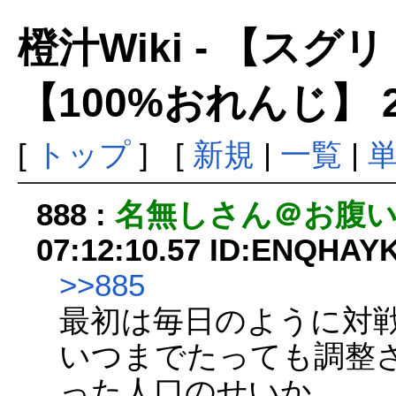
橙汁Wiki - 【ス
【100%おれんじ】 
[
トップ
] [
新規
|
一覧
|
888 :
名無しさん＠お腹
07:12:10.57 ID:ENQHAY
>>885
最初は毎日のように対
いつまでたっても調整
った人口のせいか