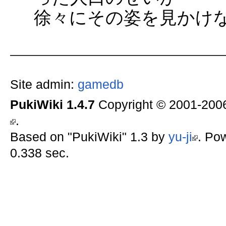
徐々にその姿を見かけ
Site admin:
gamedb
PukiWiki 1.4.7
Copyright © 2001-20
.
Based on "PukiWiki" 1.3 by
yu-ji
. Po
0.338 sec.