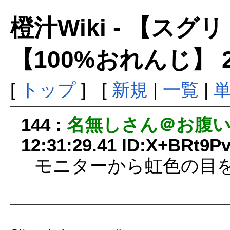
橙汁Wiki - 【ス
【100%おれんじ】 
[
トップ
] [
新規
|
一覧
|
144 :
名無しさん＠お腹
12:31:29.41 ID:X+BRt9P
モニターから虹色の目