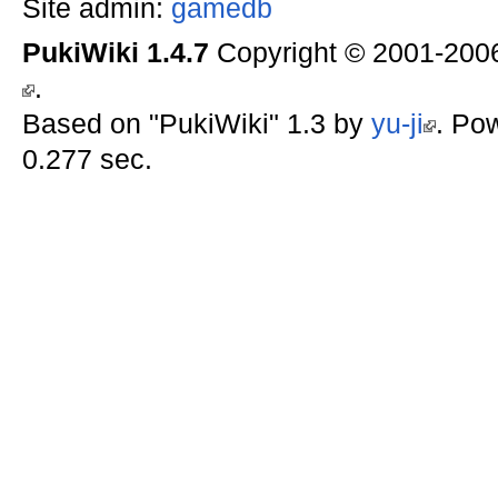
Site admin:
gamedb
PukiWiki 1.4.7
Copyright © 2001-20
.
Based on "PukiWiki" 1.3 by
yu-ji
. Po
0.277 sec.