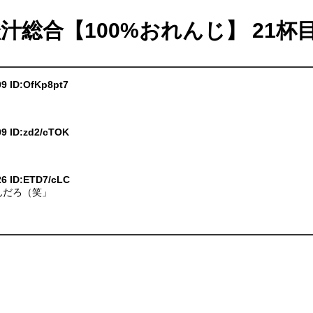
橙汁総合【100%おれんじ】 21杯
09 ID:OfKp8pt7
09 ID:zd2/cTOK
26 ID:ETD7/cLC
んだろ（笑」