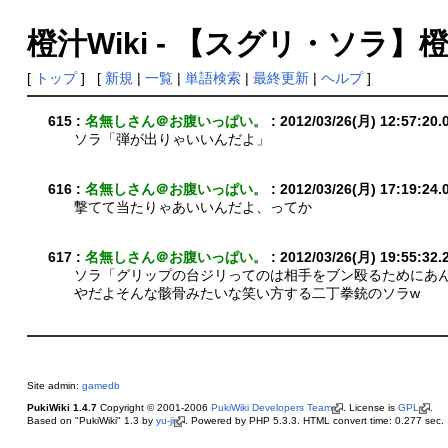
橙汁Wiki - 【スグリ・ソラ】
[
トップ
] [
新規
|
一覧
|
単語検索
|
最終更新
|
ヘルプ
]
615 :
名無しさん＠お腹いっぱい。
: 2012/03/26(月) 12:57:20.
ソラ「弾が出りゃいいんだよ」
616 :
名無しさん＠お腹いっぱい。
: 2012/03/26(月) 17:19:24.
撃てて当たりゃあいいんだよ、ってか
617 :
名無しさん＠お腹いっぱい。
: 2012/03/26(月) 19:55:32.
ソラ「グリップの台ジリってのは相手をブン殴るためにあ
やだよそんな骸骨みたいな笑い方する二丁拳銃のソラw
Site admin:
gamedb
PukiWiki 1.4.7
Copyright © 2001-2006
PukiWiki Developers Team
. License is
GPL
.
Based on "PukiWiki" 1.3 by
yu-ji
. Powered by PHP 5.3.3. HTML convert time: 0.277 sec.