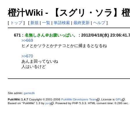
橙汁Wiki - 【スグリ・ソラ】
[
トップ
] [
新規
|
一覧
|
単語検索
|
最終更新
|
ヘルプ
]
671 :
名無しさん＠お腹いっぱい。
: 2012/04/18(水) 23:06:41
>>669
ヒメとかソラとかナナコとかに捕まるとなるね
>>670
あんま回ってないね
人はいるけど
Site admin:
gamedb
PukiWiki 1.4.7
Copyright © 2001-2006
PukiWiki Developers Team
. License is
GPL
.
Based on "PukiWiki" 1.3 by
yu-ji
. Powered by PHP 5.3.3. HTML convert time: 0.280 sec.