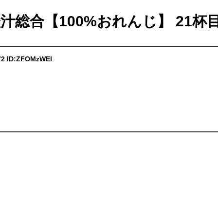
橙汁総合【100%おれんじ】 21杯
.72 ID:ZFOMzWEI