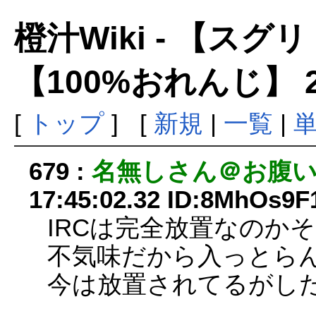
橙汁Wiki - 【ス
【100%おれんじ】 
[
トップ
] [
新規
|
一覧
|
679 :
名無しさん＠お腹
17:45:02.32 ID:8MhOs9F
IRCは完全放置なのか
不気味だから入っとら
今は放置されてるがし