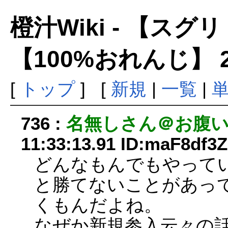
橙汁Wiki - 【ス
【100%おれんじ】 
[
トップ
] [
新規
|
一覧
|
736 :
名無しさん＠お腹
11:33:13.91 ID:maF8df3Z
どんなもんでもやって
と勝てないことがあっ
くもんだよね。
なぜか新規参入云々の