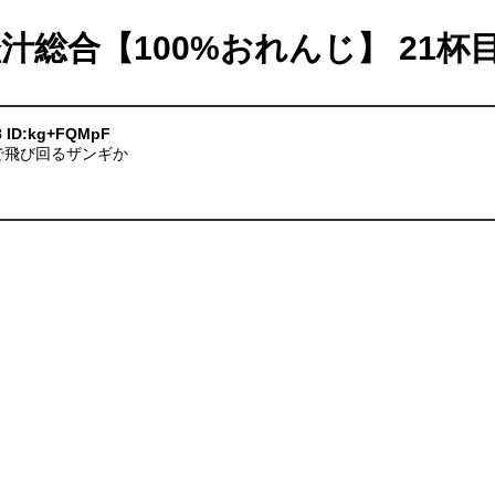
橙汁総合【100%おれんじ】 21杯
98 ID:kg+FQMpF
で飛び回るザンギか