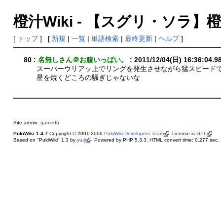
橙汁Wiki - 【スグリ・ソラ】
[
トップ
] [
新規
|
一覧
|
単語検索
|
最終更新
|
ヘルプ
]
80 :
名無しさん＠お腹いっぱい。
: 2011/12/04(日) 16:36:04.
スーパーウリアッ上でリングを発生させながら猛スピード
星を焼くどころの騒ぎじゃないな
Site admin:
gamedb
PukiWiki 1.4.7
Copyright © 2001-2006
PukiWiki Developers Team
. License is
GPL
.
Based on "PukiWiki" 1.3 by
yu-ji
. Powered by PHP 5.3.3. HTML convert time: 0.277 sec.