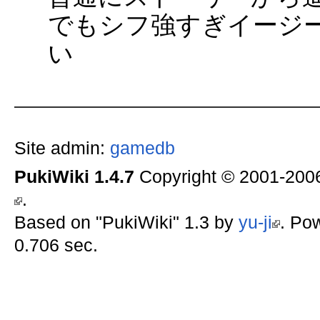
でもシフ強すぎイージ
い
Site admin:
gamedb
PukiWiki 1.4.7
Copyright © 2001-20
.
Based on "PukiWiki" 1.3 by
yu-ji
. Po
0.706 sec.