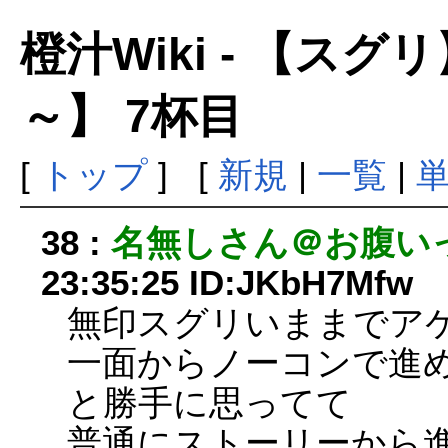
橙汁Wiki - 【ス
～】 7杯目
[
トップ
] [
新規
|
一覧
|
38 :
名無しさん＠お腹い
23:35:25 ID:JKbH7Mfw
無印スグリいままでア
一面からノーコンで進
と勝手に思ってて
普通にストーリーから