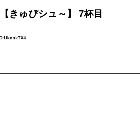
総合【きゅぴシュ～】 7杯目
 ID:UknnkTX4