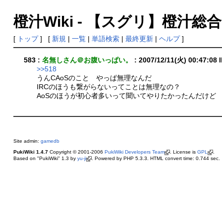
橙汁Wiki - 【スグリ】橙汁
[
トップ
] [
新規
|
一覧
|
単語検索
|
最終更新
|
ヘルプ
]
583 :
名無しさん＠お腹いっぱい。
: 2007/12/11(火) 00:47:08
>>518
うんCAoSのこと やっぱ無理なんだ
IRCのほうも繋がらないってことは無理なの？
AoSのほうが初心者多いって聞いてやりたかったんだけど
Site admin:
gamedb
PukiWiki 1.4.7
Copyright © 2001-2006
PukiWiki Developers Team
. License is
GPL
.
Based on "PukiWiki" 1.3 by
yu-ji
. Powered by PHP 5.3.3. HTML convert time: 0.744 sec.