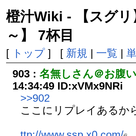
橙汁Wiki - 【ス
～】 7杯目
[
トップ
] [
新規
|
一覧
|
903 :
名無しさん＠お腹
14:34:49 ID:xVMx9NRi
>>902
ここにリプレイあるか
ttp://www.ssp.x0.com/