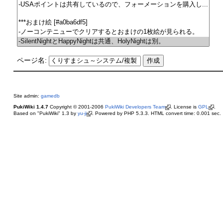
ページ名:
Site admin:
gamedb
PukiWiki 1.4.7
Copyright © 2001-2006
PukiWiki Developers Team
. License is
GPL
.
Based on "PukiWiki" 1.3 by
yu-ji
. Powered by PHP 5.3.3. HTML convert time: 0.001 sec.