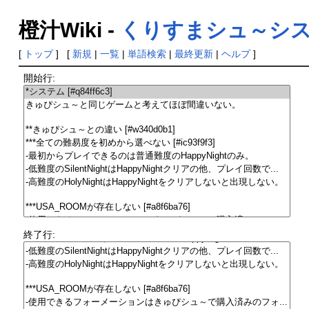
橙汁Wiki -
くりすまシュ～シ
[
トップ
] [
新規
|
一覧
|
単語検索
|
最終更新
|
ヘルプ
]
開始行:
終了行: