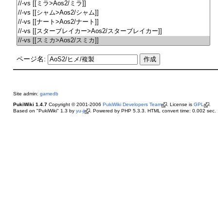
ページ名:
Site admin:
gamedb
PukiWiki 1.4.7
Copyright © 2001-2006
PukiWiki Developers Team
. License is
GPL
.
Based on "PukiWiki" 1.3 by
yu-ji
. Powered by PHP 5.3.3. HTML convert time: 0.002 sec.