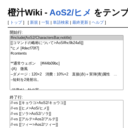
橙汁Wiki -
AoS2/ヒメ
をテンプ
[
トップ
] [
新規
|
一覧
|
単語検索
|
最終更新
|
ヘルプ
]
開始行:
終了行: