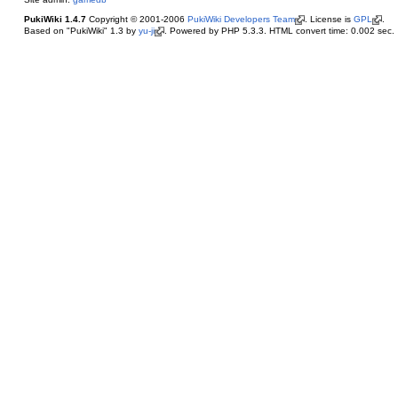
PukiWiki 1.4.7
Copyright © 2001-2006
PukiWiki Developers Team
. License is
GPL
.
Based on "PukiWiki" 1.3 by
yu-ji
. Powered by PHP 5.3.3. HTML convert time: 0.002 sec.