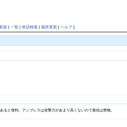
新規
|
一覧
|
単語検索
|
最終更新
|
ヘルプ
]
があると便利。アンブレラは攻撃力があまり高くないので過信は禁物。