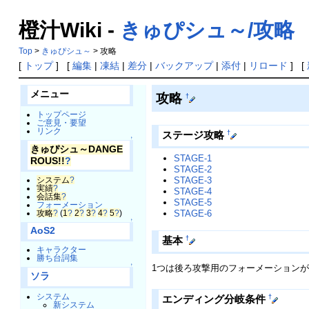
橙汁Wiki -
きゅぴシュ～/攻略
Top
>
きゅぴシュ～
> 攻略
[
トップ
] [
編集
|
凍結
|
差分
|
バックアップ
|
添付
|
リロード
] [
メニュー
攻略
†
トップページ
ご意見・要望
リンク
†
ステージ攻略
↑
きゅぴシュ～DANGE
STAGE-1
ROUS!!
?
STAGE-2
システム
?
STAGE-3
実績
?
STAGE-4
会話集
?
STAGE-5
フォーメーション
攻略
?
(
1
?
2
?
3
?
4
?
5
?
)
STAGE-6
↑
AoS2
†
基本
キャラクター
勝ち台詞集
↑
1つは後ろ攻撃用のフォーメーション
ソラ
システム
†
エンディング分岐条件
新システム