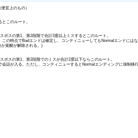
名称は便宜上のもの）
るとこのルート。
スボスの第1、第2段階で合計3度以上ミスするとこのルート。
この時点でBadエンドは確定し、コンティニューしてもNormalエンドには
故か覚醒が解除される。)
スボスの第1、第2段階でのミスが合計2度以下ならこのルート。
で会話が入る。ただし、コンティニューするとNormalエンディングに強制移