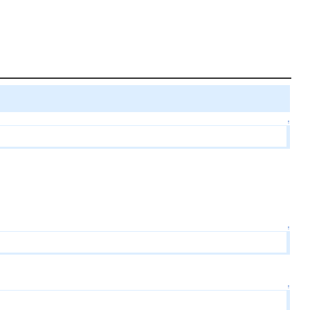
↑
↑
↑