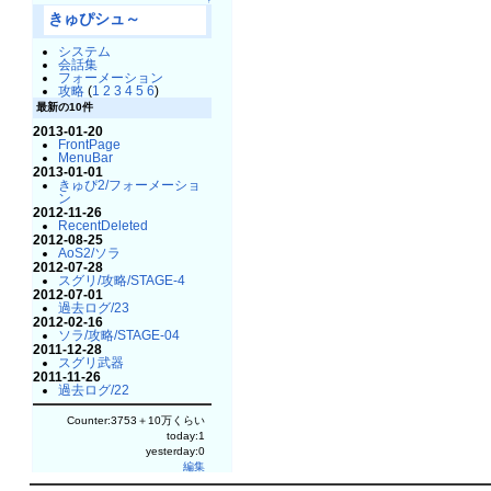
↑
きゅぴシュ～
システム
会話集
フォーメーション
攻略
(
1
2
3
4
5
6
)
最新の10件
2013-01-20
FrontPage
MenuBar
2013-01-01
きゅぴ2/フォーメーショ
ン
2012-11-26
RecentDeleted
2012-08-25
AoS2/ソラ
2012-07-28
スグリ/攻略/STAGE-4
2012-07-01
過去ログ/23
2012-02-16
ソラ/攻略/STAGE-04
2011-12-28
スグリ武器
2011-11-26
過去ログ/22
Counter:3753＋10万くらい
today:1
yesterday:0
編集