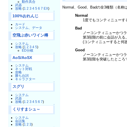
動作具合
武器
Normal、Good、Badの全3種類（
攻略
(
1
2
3
4
5
6
7
EX
)
↑
Normal
100%おれんじ
1度でもコンティニューす
カード
システム、データ
Bad
↑
ノーコンティニューかつラ
空飛ぶ赤いワイン樽
第3段階の前に会話が入る。
(コンティニューすると何
システム
攻略
(
1
2
3
4
5
)
Good
ED分岐
↑
ノーコンティニューかつラ
AoS/AoSX
第3段階を突破したところ
システム
ネット対戦
攻略
勝ち台詞
キャラクター
↑
スグリ
システム
武器
攻略
(
1
2
3
4
5
6
7
)
↑
くりすまシュ～
システム
会話集
攻略
(
1
2
3
)