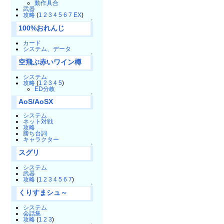
動作具合
武器
攻略
(
1
2
3
4
5
6
7
EX
)
↑
100%おれんじ
カード
システム、データ
↑
空飛ぶ赤いワイン樽
システム
攻略
(
1
2
3
4
5
)
ED分岐
↑
AoS/AoSX
システム
ネット対戦
攻略
勝ち台詞
キャラクター
↑
スグリ
システム
武器
攻略
(
1
2
3
4
5
6
7
)
↑
くりすまシュ～
システム
会話集
攻略
(
1
2
3
)