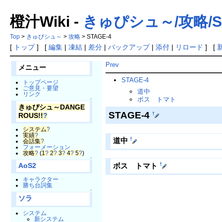
橙汁Wiki -
きゅぴシュ～/攻略/ST
Top
>
きゅぴシュ～
>
攻略
> STAGE-4
[
トップ
] [
編集
|
凍結
|
差分
|
バックアップ
|
添付
|
リロード
] [
Prev
メニュー
STAGE-4
トップページ
ご意見・要望
道中
リンク
ボス トマト
↑
きゅぴシュ～DANGE
STAGE-4
†
ROUS!!
?
システム
?
実績
?
†
道中
会話集
?
フォーメーション
攻略
?
(
1
?
2
?
3
?
4
?
5
?
)
↑
†
ボス トマト
AoS2
キャラクター
勝ち台詞集
↑
ソラ
システム
新システム