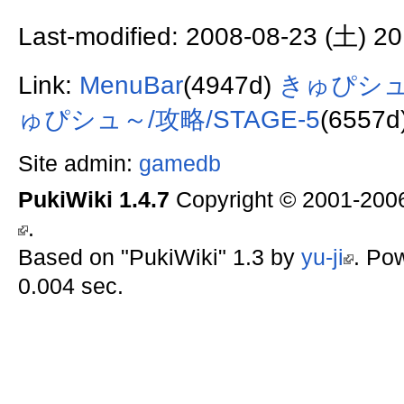
Last-modified: 2008-08-23 (土) 20
Link:
MenuBar
(4947d)
きゅぴシュ
ゅぴシュ～/攻略/STAGE-5
(6557d
Site admin:
gamedb
PukiWiki 1.4.7
Copyright © 2001-20
.
Based on "PukiWiki" 1.3 by
yu-ji
. Po
0.004 sec.