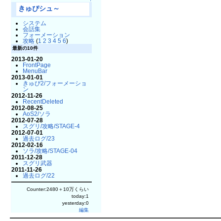
↑
きゅぴシュ～
システム
会話集
フォーメーション
攻略
(
1
2
3
4
5
6
)
最新の10件
2013-01-20
FrontPage
MenuBar
2013-01-01
きゅぴ2/フォーメーショ
ン
2012-11-26
RecentDeleted
2012-08-25
AoS2/ソラ
2012-07-28
スグリ/攻略/STAGE-4
2012-07-01
過去ログ/23
2012-02-16
ソラ/攻略/STAGE-04
2011-12-28
スグリ武器
2011-11-26
過去ログ/22
Counter:2480＋10万くらい
today:1
yesterday:0
編集