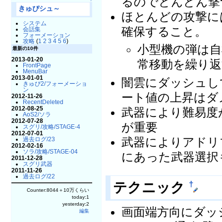
るのでどんどん撃
↑
きゅぴシュ～
ほとんどの攻撃に
システム
確保すること。
会話集
フォーメーション
攻略
(
1
2
3
4
5
6
)
小型機の弾は自
最新の10件
2013-01-20
常移動を繰り
FrontPage
MenuBar
2013-01-01
闇雲にダッシュし
きゅぴ2/フォーメーショ
ン
ート値の上昇はダ
2012-11-26
RecentDeleted
2012-08-25
武器により難易度
AoS2/ソラ
2012-07-28
が重要
スグリ/攻略/STAGE-4
2012-07-01
武器によりアドリ
過去ログ/23
2012-02-16
ソラ/攻略/STAGE-04
にあった武器選択
2011-12-28
スグリ武器
2011-11-26
過去ログ/22
テクニック
†
Counter:8044＋10万くらい
today:1
yesterday:2
画面端方向にダッ
編集