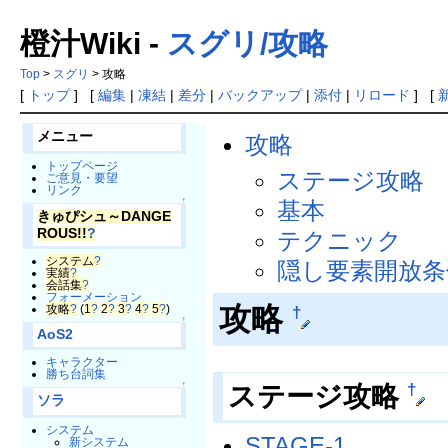
橙汁Wiki -
スグリ/攻略
Top
>
スグリ
> 攻略
[
トップ
] [
編集
|
凍結
|
差分
|
バックアップ
|
添付
|
リロード
] [
メニュー
攻略
トップページ
ステージ攻略
ご意見・要望
リンク
↑
基本
きゅぴシュ～DANGE
ROUS!!
?
テクニック
システム
?
隠し要素開放条
実績
?
会話集
?
フォーメーション
攻略
攻略
?
(
1
?
2
?
3
?
4
?
5
?
)
†
↑
AoS2
キャラクター
勝ち台詞集
ステージ攻略
†
↑
ソラ
システム
STAGE-1
新システム