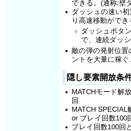
できる。(通称:壁
ダッシュの速い初
り高速移動ができ
ダッシュボタ
で、連続ダッ
敵の弾の発射位置
ントを大量に稼ぐ
隠し要素開放条
MATCHモード解
回
MATCH SPEC
or プレイ回数100
プレイ回数100回