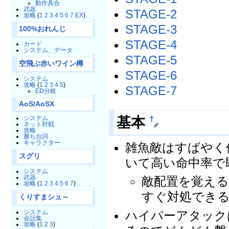
動作具合
武器
STAGE-2
攻略
(
1
2
3
4
5
6
7
EX
)
↑
STAGE-3
100%おれんじ
STAGE-4
カード
システム、データ
STAGE-5
↑
空飛ぶ赤いワイン樽
STAGE-6
システム
攻略
(
1
2
3
4
5
)
STAGE-7
ED分岐
↑
AoS/AoSX
基本
†
システム
ネット対戦
攻略
勝ち台詞
キャラクター
雑魚敵はすばやく
↑
スグリ
いて高い命中率で
システム
武器
敵配置を覚え
攻略
(
1
2
3
4
5
6
7
)
↑
すぐ対処でき
くりすまシュ～
ハイパーアタック
システム
会話集
攻略
(
1
2
3
)