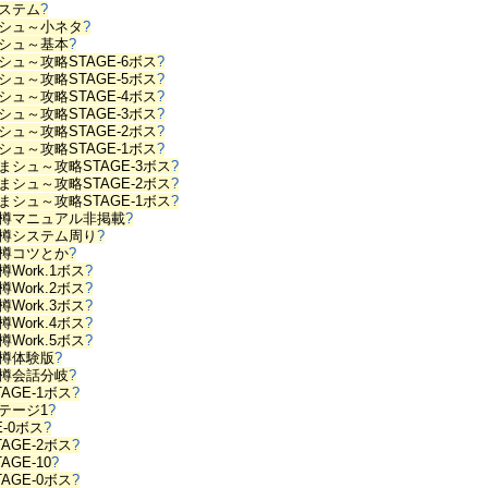
ステム
?
シュ～小ネタ
?
シュ～基本
?
シュ～攻略STAGE-6ボス
?
シュ～攻略STAGE-5ボス
?
シュ～攻略STAGE-4ボス
?
シュ～攻略STAGE-3ボス
?
シュ～攻略STAGE-2ボス
?
シュ～攻略STAGE-1ボス
?
まシュ～攻略STAGE-3ボス
?
まシュ～攻略STAGE-2ボス
?
まシュ～攻略STAGE-1ボス
?
樽マニュアル非掲載
?
樽システム周り
?
樽コツとか
?
Work.1ボス
?
Work.2ボス
?
Work.3ボス
?
Work.4ボス
?
Work.5ボス
?
樽体験版
?
樽会話分岐
?
AGE-1ボス
?
テージ1
?
E-0ボス
?
AGE-2ボス
?
AGE-10
?
AGE-0ボス
?