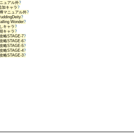
ニュアル外
?
X追加キャラ
?
樽マニュアル外
?
uddingDeity
?
lling Wonder
?
隠しキャラ
?
初期キャラ
?
略STAGE-7
?
略STAGE-6
?
略STAGE-5
?
略STAGE-4
?
略STAGE-3
?