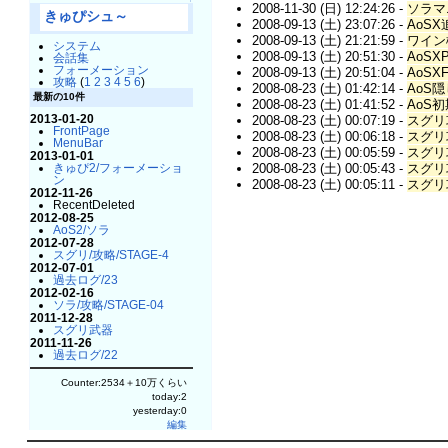
2008-11-30 (日) 12:24:26 -
ソラマ
きゅぴシュ～
2008-09-13 (土) 23:07:26 -
AoS
2008-09-13 (土) 21:21:59 -
ワイン
システム
2008-09-13 (土) 20:51:30 -
AoSXP
会話集
フォーメーション
2008-09-13 (土) 20:51:04 -
AoSXFa
攻略
(
1
2
3
4
5
6
)
2008-08-23 (土) 01:42:14 -
AoS
最新の10件
2008-08-23 (土) 01:41:52 -
AoS
2013-01-20
2008-08-23 (土) 00:07:19 -
スグリ攻
FrontPage
2008-08-23 (土) 00:06:18 -
スグリ攻
MenuBar
2008-08-23 (土) 00:05:59 -
スグリ攻
2013-01-01
2008-08-23 (土) 00:05:43 -
スグリ攻
きゅぴ2/フォーメーショ
ン
2008-08-23 (土) 00:05:11 -
スグリ攻
2012-11-26
RecentDeleted
2012-08-25
AoS2/ソラ
2012-07-28
スグリ/攻略/STAGE-4
2012-07-01
過去ログ/23
2012-02-16
ソラ/攻略/STAGE-04
2011-12-28
スグリ武器
2011-11-26
過去ログ/22
Counter:2534＋10万くらい
today:2
yesterday:0
編集