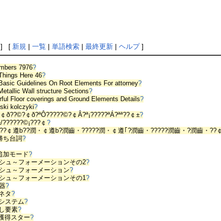
] [
新規
|
一覧
|
単語検索
|
最終更新
|
ヘルプ
]
mbers 7976
?
Things Here 46
?
asic Guidelines On Root Elements For attorney
?
Metallic Wall structure Sections
?
ful Floor coverings and Ground Elements Details
?
ski kolczyki
?
￠ð??©?￠ð?ªÔ?????©?￠Â?ª¡?????ªÁ?ªª??￠±
?
±/??????©¡???￠
?
??￠遵b??潤・￠遵b?潤齒・?????潤・￠遵｢?潤齒・?????潤齒・?潤齒・??
X勝ち台詞
?
?
X追加モード
?
シュ～フォーメーションその2
?
シュ～フォーメーション
?
シュ～フォーメーションその1
?
器
?
小ネタ
?
新システム
?
隠し要素
?
%/獲得スター
?