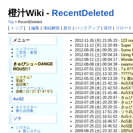
橙汁Wiki -
RecentDeleted
Top
> RecentDeleted
[
トップ
] [
編集
|
凍結解除
|
差分
|
バックアップ
|
添付
|
リロード
メニュー
2012-11-26 (月) 21:05:23 -
123 nu
2012-11-12 (月) 22:20:49 -
Super 
トップページ
2012-09-26 (水) 00:05:10 -
Some B
ご意見・要望
2012-08-11 (土) 00:04:24 -
Using 
リンク
2012-08-11 (土) 00:04:17 -
Wonder
↑
きゅぴシュ～DANGE
2012-08-08 (水) 00:04:38 -
swarov
2012-07-01 (日) 13:32:31 -
?￠ð??
ROUS!!
?
2012-07-01 (日) 13:32:20 -
?????
システム
?
2012-05-31 (木) 00:13:28 -
?￠遵b
実績
?
2010-07-28 (水) 21:42:16 -
AoS
会話集
?
2010-07-28 (水) 21:42:03 -
AoSX
フォーメーション
攻略
?
(
1
?
2
?
3
?
4
?
5
?
)
2010-07-28 (水) 21:41:46 -
AoS
↑
2010-07-28 (水) 20:20:47 -
きゅぴ
AoS2
2010-07-28 (水) 20:20:30 -
きゅぴ
2010-07-28 (水) 20:20:15 -
きゅぴ
キャラクター
勝ち台詞集
2010-07-25 (日) 17:51:29 -
ソラ武
↑
2010-07-25 (日) 16:51:02 -
AoS
ソラ
2010-07-25 (日) 16:46:57 -
AoS
2010-07-25 (日) 16:45:52 -
AoS
システム
2009-08-25 (火) 23:32:32 -
100
新システム