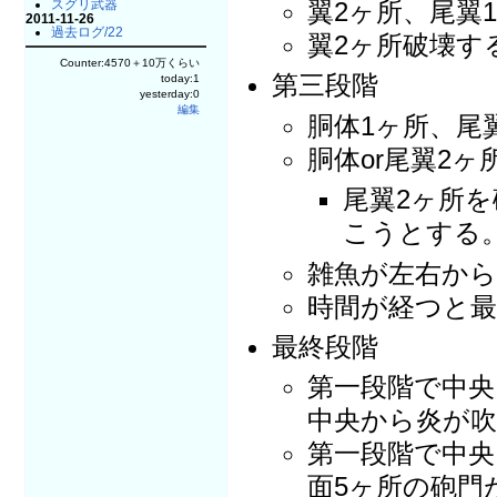
翼2ヶ所、尾翼
スグリ武器
2011-11-26
過去ログ/22
翼2ヶ所破壊す
Counter:4570＋10万くらい
第三段階
today:1
yesterday:0
編集
胴体1ヶ所、尾
胴体or尾翼2
尾翼2ヶ所
こうとする
雑魚が左右か
時間が経つと最
最終段階
第一段階で中央
中央から炎が
第一段階で中央
面5ヶ所の砲門