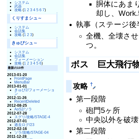
胴体にあま
システム
武器
攻略
(
1
2
3
4
5
6
7
)
却し、Wor
↑
くりすまシュ～
執事（ステージ後
システム
会話集
全機、全壊させ
攻略
(
1
2
3
)
↑
きゅぴシュ～
つ。
システム
会話集
フォーメーション
ボス 巨大飛行
攻略
(
1
2
3
4
5
6
)
最新の10件
2013-01-20
FrontPage
MenuBar
†
攻略
2013-01-01
きゅぴ2/フォーメーショ
ン
第一段階
2012-11-26
RecentDeleted
2012-08-25
砲門5ヶ所
AoS2/ソラ
2012-07-28
スグリ/攻略/STAGE-4
中央以外を破壊
2012-07-01
過去ログ/23
2012-02-16
第二段階
ソラ/攻略/STAGE-04
2011-12-28