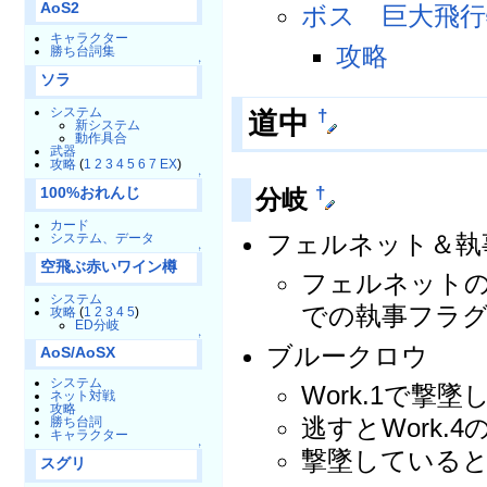
AoS2
ボス 巨大飛行
キャラクター
攻略
勝ち台詞集
↑
ソラ
システム
道中
†
新システム
動作具合
武器
攻略
(
1
2
3
4
5
6
7
EX
)
↑
†
分岐
100%おれんじ
カード
フェルネット＆執
システム、データ
↑
空飛ぶ赤いワイン樽
フェルネットの
システム
での執事フラ
攻略
(
1
2
3
4
5
)
ED分岐
↑
ブルークロウ
AoS/AoSX
システム
Work.1で撃
ネット対戦
攻略
逃すとWork.
勝ち台詞
キャラクター
↑
撃墜していると
スグリ