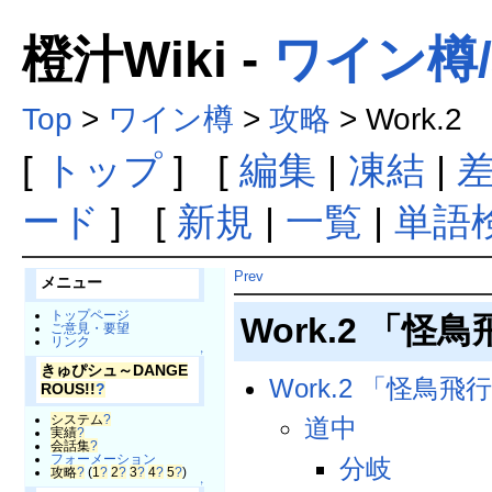
橙汁Wiki -
ワイン樽/攻
Top
>
ワイン樽
>
攻略
> Work.2
[
トップ
] [
編集
|
凍結
|
ード
] [
新規
|
一覧
|
単語
Prev
メニュー
トップページ
Work.2 「怪
ご意見・要望
リンク
↑
きゅぴシュ～DANGE
Work.2 「怪鳥飛行 
ROUS!!
?
システム
?
道中
実績
?
会話集
?
フォーメーション
分岐
攻略
?
(
1
?
2
?
3
?
4
?
5
?
)
↑