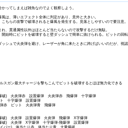
分かってしまえば雑魚なのでよく観察しよう。
爆風は、薄いエフェクト全体に判定があり、意外と大きい。
、こちらの攻撃で破壊されると爆風を発生する。見落としやすいので要注意
まれ、貫通属性以外はほとんど当たらないので攻撃するだけ無駄。
、開始時にビットを破壊すると壁ダッシュで簡単に抜けられる。ビットの回
ッシュで火炎弾を避け、レーザーが角に来たときに跨げばいいのだが、視認性の
ルスガン最大チャージを撃ちこんでビットを破壊するとほぼ無力化できる
量爆破) 火炎弾赤 設置爆弾 火炎弾赤 飛爆弾 十字爆弾
ット 十字爆弾 設置爆弾
炎弾赤 ビット 火炎弾青 飛爆弾
量爆破) 火炎弾 設置爆弾 火炎弾 飛爆弾 X字爆弾
量爆破) 火炎弾 X字爆弾 十字爆弾-飛爆弾 設置爆弾
Pハイパー) 体当たり赤 体当たり青 大量爆破