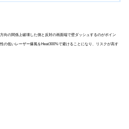
。
転方向の関係上破壊した側と反対の画面端で壁ダッシュするのがポイン
低いレーザー爆風をHeat300%で避けることになり、リスクが高す