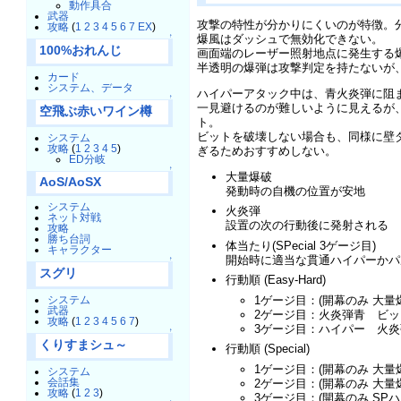
動作具合
武器
攻撃の特性が分かりにくいのが特徴。
攻略
(
1
2
3
4
5
6
7
EX
)
爆風はダッシュで無効化できない。
↑
100%おれんじ
画面端のレーザー照射地点に発生する
半透明の爆弾は攻撃判定を持たないが
カード
システム、データ
ハイパーアタック中は、青火炎弾に阻
↑
一見避けるのが難しいように見えるが
空飛ぶ赤いワイン樽
ト。
ビットを破壊しない場合も、同様に壁ダ
システム
攻略
(
1
2
3
4
5
)
ぎるためおすすめしない。
ED分岐
↑
大量爆破
AoS/AoSX
発動時の自機の位置が安地
システム
火炎弾
ネット対戦
設置の次の行動後に発射される
攻略
勝ち台詞
体当たり(SPecial 3ゲージ目)
キャラクター
開始時に適当な貫通ハイパーかパ
↑
スグリ
行動順 (Easy-Hard)
1ゲージ目：(開幕のみ 大
システム
武器
2ゲージ目：火炎弾青 ビ
攻略
(
1
2
3
4
5
6
7
)
3ゲージ目：ハイパー 火
↑
くりすまシュ～
行動順 (Special)
1ゲージ目：(開幕のみ 大
システム
会話集
2ゲージ目：(開幕のみ 大
攻略
(
1
2
3
)
3ゲージ目：(開幕のみ S