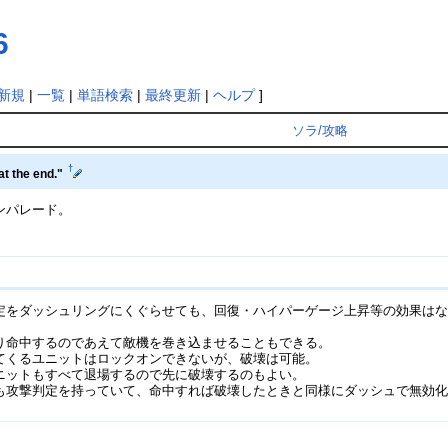
6
新規
|
一覧
|
単語検索
|
最終更新
|
ヘルプ
]
ソラ/攻略
†
at the end."
ンパレード。
定をダッシュリングにくぐらせても、回復・ハイパーゲージ上昇等の効果は
り命中するのであえて敵機を巻き込ませることもできる。
てくるユニットはロックオンできないが、破壊は可能。
ニットもすべて退場するので先に破壊するのもよい。
も攻撃判定を持っていて、命中すれば破壊したときと同様にダッシュで無効