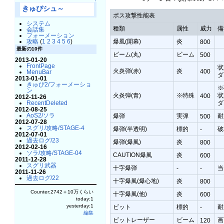
↑
きゅぴシュ～
ボス攻撃性能表
システム
種類
属性
威力
備
会話集
フォーメーション
爆風(開幕)
炎
攻略
(
1
2
3
4
5
6
)
800
最新の10件
ビーム(丸)
ビーム
500
2013-01-20
FrontPage
状
火炎弾(赤)
炎
400
MenuBar
ダ
2013-01-01
きゅぴ2/フォーメーショ
※
ン
火炎弾(青)
※特殊
状
400
2012-11-26
ダ
RecentDeleted
2012-08-25
AoS2/ソラ
爆弾
実弾
耐
500
2012-07-28
スグリ/攻略/STAGE-4
爆弾(半透明)
標的
破
-
2012-07-01
過去ログ/23
爆弾(爆風)
炎
800
2012-02-16
ソラ/攻略/STAGE-04
CAUTION爆風
炎
600
2011-12-28
スグリ武器
十字爆弾
当
-
-
2011-11-26
過去ログ/22
十字爆風(爆心地)
炎
800
Counter:2742＋10万くらい
十字爆風(他)
炎
600
today:1
yesterday:1
ビット
標的
耐
-
編集
ビットレーザー
ビーム
画
120