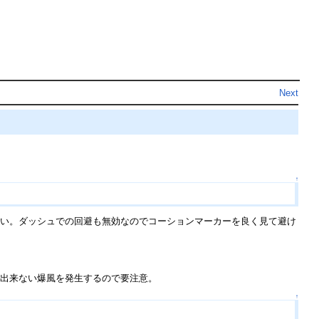
Next
↑
ない。ダッシュでの回避も無効なのでコーションマーカーを良く見て避け
化出来ない爆風を発生するので要注意。
↑