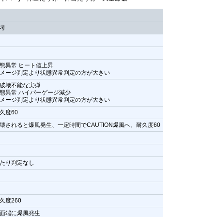
考
態異常 ヒート値上昇
メージ判定より状態異常判定の方が大きい
破壊不能な実弾
態異常 ハイパーゲージ減少
メージ判定より状態異常判定の方が大きい
久度60
壊されると爆風発生、一定時間でCAUTION爆風へ、耐久度60
たり判定なし
久度260
面端に爆風発生