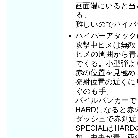
画面端にいると当
る。
難しいのでハイパ
ハイパーアタック(
攻撃中ヒメは無敵
ヒメの周囲から青
でくる。小型弾よ
赤の位置を見極め
発射位置の近くに
ぐのも手。
パイルバンカーで
HARDになると
ダッシュで赤剣近
SPECIALはH
加。中央が青、両