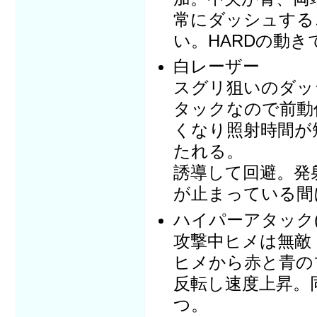
常にダッシュする
い。HARDの動
白レーザー
スグリ狙いのダッ
タックなので前動
くなり照射時間が短
たれる。
誘導して回避。発
が止まっている間
ハイパーアタック(E
攻撃中ヒメは無敵
ヒメから赤と青の
反転し速度上昇。
つ。