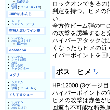
動作具合
ロックオンできるの
武器
攻略
(
1
2
3
4
5
6
7
EX
)
判定を持つ。ヒメの
↑
100%おれんじ
い。
カード
全方位ビーム弾の中
システム、データ
↑
空飛ぶ赤いワイン樽
の攻撃を誘導すると
システム
ハイパーアタックは
攻略
(
1
2
3
4
5
)
ED分岐
くなったらヒメの近
↑
AoS/AoSX
イパーポイントを回
システム
ネット対戦
攻略
勝ち台詞
キャラクター
ボス ヒメ
†
↑
スグリ
システム
HP:12000 (3ゲージ目 
武器
攻略
(
1
2
3
4
5
6
7
)
ハイパーポイントの
↑
くりすまシュ～
ヒメの攻撃は赤色が
システム
会話集
回避も不可能な特殊
攻略
(
1
2
3
)