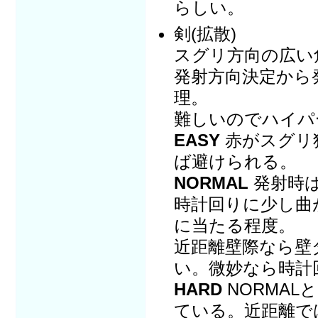
らしい。
剣(拡散)
スグリ方向の広い
発射方向決定から
理。
難しいのでハイパ
EASY
赤がスグリ
ば避けられる。
NORMAL
発射時
時計回りに少し曲
に当たる程度。
近距離壁際なら壁
い。微妙なら時計
HARD
NORMA
ている。近距離で