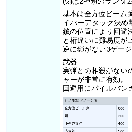
(剣は2種類のランダム
基本は全方位ビーム
イパーアタック決め
鎖の位置により回避
と桁違いに難易度が
逆に鎖がない3ゲー
武器
実弾との相殺がない
ャーが非常に有効。
回避用にパイルバン
ヒメ攻撃 ダメージ表
全方位ビーム弾
600
鎖
300
小型赤青弾
400
赤青剣
500