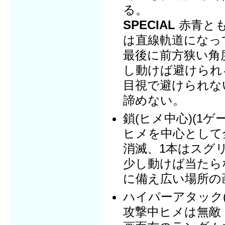
る。
SPECIAL
赤青と
は直線軌道になっ
最後に前方狭い角
し動けば避けられ
目視で避けられな
諦めない。
鎖(ヒメ中心)(1ゲ
ヒメを中心として
消滅、1本はスグ
少し動けば当たら
に備え広い場所の
ハイパーアタック(
攻撃中ヒメは無敵