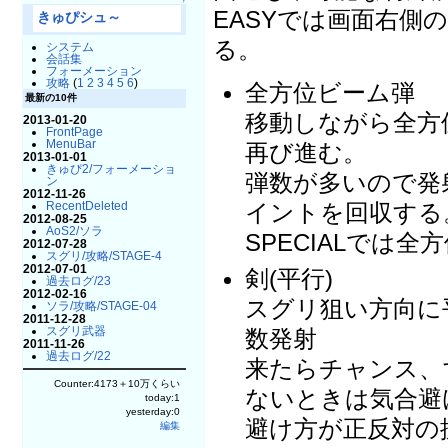
↑
EASYでは画面右側
きゅぴシュ～
る。
システム
会話集
フォーメーション
攻略
(
1
2
3
4
5
6
)
全方位ビーム弾
最新の10件
移動しながら全方
2013-01-20
FrontPage
MenuBar
再び進む。
2013-01-01
きゅぴ2/フォーメーショ
弾数が多いので発
ン
2012-11-26
イントを回収する
RecentDeleted
2012-08-25
AoS2/ソラ
SPECIALでは
2012-07-28
スグリ/攻略/STAGE-4
2012-07-01
剣(平行)
過去ログ/23
2012-02-16
スグリ狙い方向に
ソラ/攻略/STAGE-04
2011-12-28
スグリ武器
数発射
2011-11-26
過去ログ/22
来たらチャンス、
Counter:4173＋10万くらい
ないときは気合避
today:1
yesterday:0
避け方が正反対の
編集