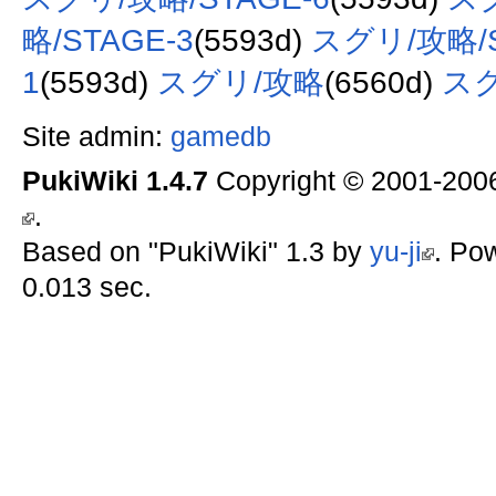
略/STAGE-3
(5593d)
スグリ/攻略/S
1
(5593d)
スグリ/攻略
(6560d)
ス
Site admin:
gamedb
PukiWiki 1.4.7
Copyright © 2001-20
.
Based on "PukiWiki" 1.3 by
yu-ji
. Po
0.013 sec.