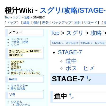
橙汁Wiki -
スグリ/攻略/STAGE-
Top
>
スグリ
>
攻略
> STAGE-7
[
トップ
] [
編集
|
凍結
|
差分
|
バックアップ
|
添付
|
リロード
] [
Top
>
スグリ
>
攻略
>
メニュー
トップページ
ご意見・要望
STAGE-1
STAGE-2
STAGE-3
STAGE-
リンク
↑
STAGE-7
きゅぴシュ～DANGE
ROUS!!
?
道中
システム
?
実績
?
ボス ヒメ
会話集
?
フォーメーション
攻略
?
(
1
?
2
?
3
?
4
?
5
?
)
STAGE-7
↑
†
AoS2
キャラクター
勝ち台詞集
↑
道中
†
ソラ
システム
新システム