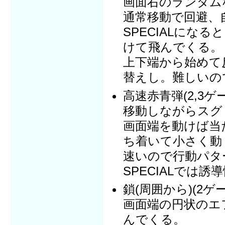
画面右のランダム
通常移動で回避、
SPECIALにな
けて飛んでくる。
上下端から始めて
替えし。難しいの
高速赤青弾(2,3ゲ
移動しながらスグ
画面端を動けば当
ち着いて小さく動
速いので行動パタ
SPECIALでは
鎖(周囲から)(2ゲ
画面端の円状のエ
んでくる。