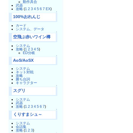
動作具合
武器
攻略
(
1
2
3
4
5
6
7
EX
)
↑
100%おれんじ
カード
システム、データ
↑
空飛ぶ赤いワイン樽
システム
攻略
(
1
2
3
4
5
)
ED分岐
↑
AoS/AoSX
システム
ネット対戦
攻略
勝ち台詞
キャラクター
↑
スグリ
システム
武器
攻略
(
1
2
3
4
5
6
7
)
↑
くりすまシュ～
システム
会話集
攻略
(
1
2
3
)