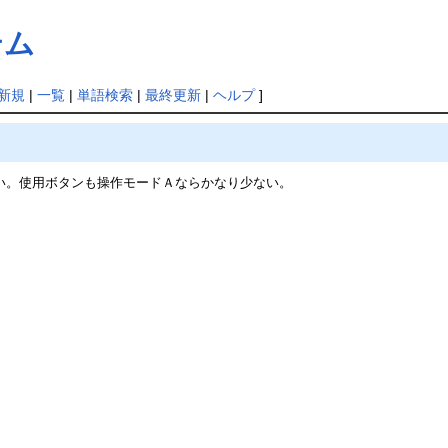
テム
新規
|
一覧
|
単語検索
|
最終更新
|
ヘルプ
]
い。使用ボタンも操作モードＡならかなり少ない。