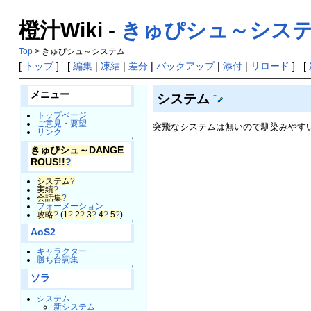
橙汁Wiki -
きゅぴシュ～シス
Top
> きゅぴシュ～システム
[
トップ
] [
編集
|
凍結
|
差分
|
バックアップ
|
添付
|
リロード
] [
メニュー
システム
†
トップページ
ご意見・要望
突飛なシステムは無いので馴染みやす
リンク
↑
きゅぴシュ～DANGE
ROUS!!
?
システム
?
実績
?
会話集
?
フォーメーション
攻略
?
(
1
?
2
?
3
?
4
?
5
?
)
↑
AoS2
キャラクター
勝ち台詞集
↑
ソラ
システム
新システム