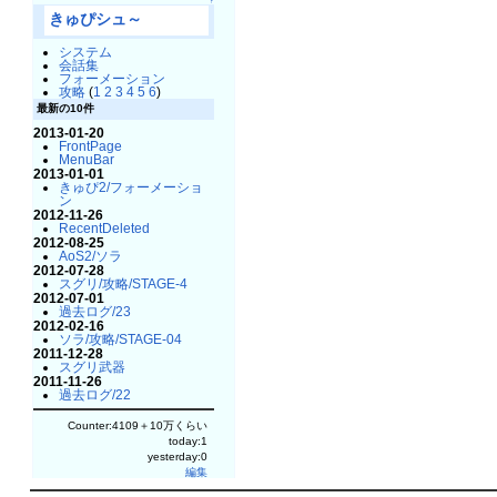
↑
きゅぴシュ～
システム
会話集
フォーメーション
攻略
(
1
2
3
4
5
6
)
最新の10件
2013-01-20
FrontPage
MenuBar
2013-01-01
きゅぴ2/フォーメーショ
ン
2012-11-26
RecentDeleted
2012-08-25
AoS2/ソラ
2012-07-28
スグリ/攻略/STAGE-4
2012-07-01
過去ログ/23
2012-02-16
ソラ/攻略/STAGE-04
2011-12-28
スグリ武器
2011-11-26
過去ログ/22
Counter:4109＋10万くらい
today:1
yesterday:0
編集