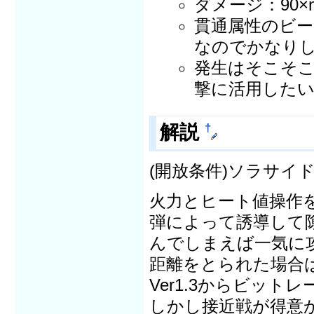
ダメージ：90×
貫通属性のビー
なのでかなり
発生はそこそ
撃に活用した
解説
†
(開放条件)ソラサイ
火力とヒート値操作
弾によって誘導して
んでしまえば一気に
距離をとられた場合
Ver1.3からビッ
しかし接近戦が得意