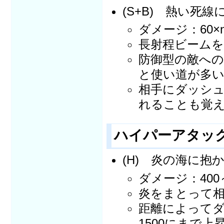
(S+B) 熱い死
ダメージ：60×
長射程ビームを
防御型の敵への
と使い道が多
相手にダッシ
れることも覚
ハイパーアタ
(H) 炎の海に抱
ダメージ：400
炎をまとって
距離によって
1500にまで上