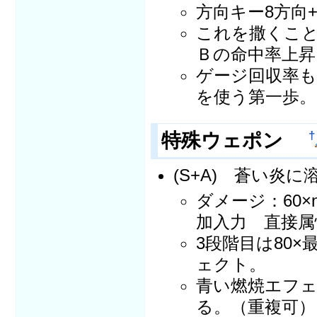
方向キー8方向
これを撒くこ
Ｂの命中率上昇
ゲージ回収率
を使う第一歩。
特殊ウェポン
†
(S+A) 蒼い炎
ダメージ：60×n
加入力 直接属
3段階目は80
ェクト。
青い燃焼エフ
る。（重複可）