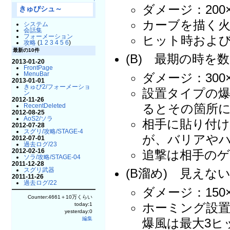
↑
ダメージ：200
きゅぴシュ～
カーブを描く火
システム
会話集
フォーメーション
ヒット時およ
攻略
(
1
2
3
4
5
6
)
最新の10件
(B) 最期の時を
2013-01-20
FrontPage
MenuBar
ダメージ：300
2013-01-01
きゅぴ2/フォーメーショ
設置タイプの
ン
2012-11-26
るとその箇所
RecentDeleted
2012-08-25
AoS2/ソラ
相手に貼り付
2012-07-28
スグリ/攻略/STAGE-4
が、バリアや
2012-07-01
過去ログ/23
2012-02-16
追撃は相手の
ソラ/攻略/STAGE-04
2011-12-28
スグリ武器
(B溜め) 見えな
2011-11-26
過去ログ/22
ダメージ：150
Counter:4661＋10万くらい
ホーミング設置
today:1
yesterday:0
編集
爆風は最大3ヒ