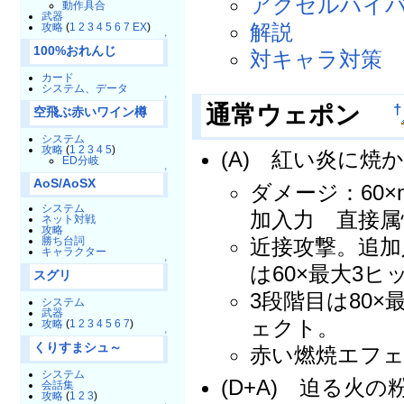
アクセルハイ
動作具合
武器
解説
攻略
(
1
2
3
4
5
6
7
EX
)
↑
100%おれんじ
対キャラ対策
カード
システム、データ
↑
通常ウェポン
†
空飛ぶ赤いワイン樽
システム
攻略
(
1
2
3
4
5
)
(A) 紅い炎に焼
ED分岐
↑
AoS/AoSX
ダメージ：60×n
システム
加入力 直接属
ネット対戦
攻略
近接攻撃。追加
勝ち台詞
キャラクター
↑
は60×最大3ヒ
スグリ
3段階目は80
システム
武器
ェクト。
攻略
(
1
2
3
4
5
6
7
)
↑
くりすまシュ～
赤い燃焼エフェ
システム
(D+A) 迫る火
会話集
攻略
(
1
2
3
)