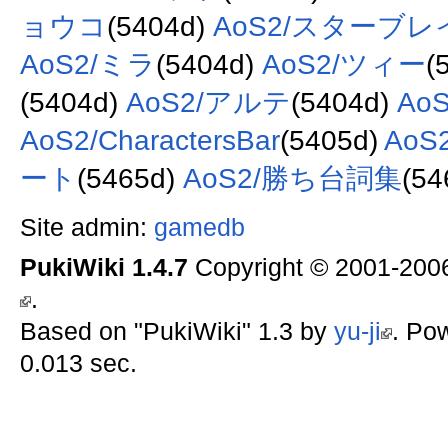
ョウコ
(5404d)
AoS2/スターブ
AoS2/ミラ
(5404d)
AoS2/ツィー
(
(5404d)
AoS2/アルテ
(5404d)
Ao
AoS2/CharactersBar
(5405d)
AoS
ート
(5465d)
AoS2/勝ち台詞集
(54
Site admin:
gamedb
PukiWiki 1.4.7
Copyright © 2001-20
.
Based on "PukiWiki" 1.3 by
yu-ji
. Po
0.013 sec.