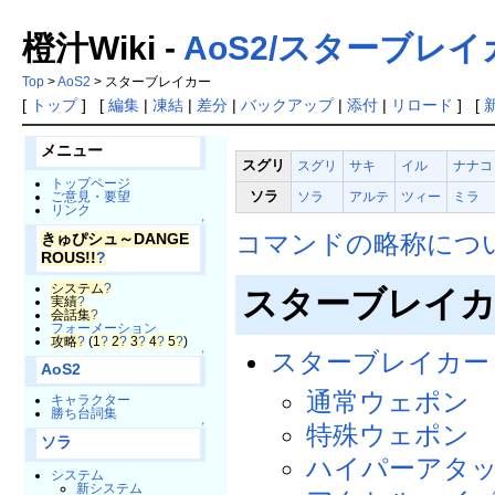
橙汁Wiki -
AoS2/スターブレイ
Top
>
AoS2
> スターブレイカー
[
トップ
] [
編集
|
凍結
|
差分
|
バックアップ
|
添付
|
リロード
] [
メニュー
スグリ
スグリ
サキ
イル
ナナコ
トップページ
ソラ
ソラ
アルテ
ツィー
ミラ
ご意見・要望
リンク
↑
コマンドの略称につ
きゅぴシュ～DANGE
ROUS!!
?
システム
?
スターブレイ
実績
?
会話集
?
フォーメーション
攻略
?
(
1
?
2
?
3
?
4
?
5
?
)
スターブレイカー
↑
AoS2
通常ウェポ
キャラクター
勝ち台詞集
特殊ウェポ
↑
ソラ
ハイパーアタ
システム
新システム