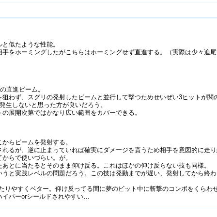
ルと似たような性能。
相手をホーミングしたがこちらはホーミングせず直進する。（実際は少々追尾
らの直進ビーム。
を狙わず、スグリの発射したビームと並行して撃つためせいぜい3ヒットが関
ず発生しないと思った方が良いだろう。
トの展開次第ではかなり広い範囲をカバーできる。
こからビームを発射する。
されるが、逆に止まっていれば確実にダメージを貰うため相手を意図的に走り
てからで使いづらい。が。
たあとに当たるとそのまま仰け反る。これはほかの仰け反らない技も同様。
いうと実践レベルの問題だろう。この技は発動までが遅い、発射してから終わ
当たりやすくベター。仰け反ってる間に夢のビット中に斬撃のコンボをくらわ
イパーorシールドされやすい…