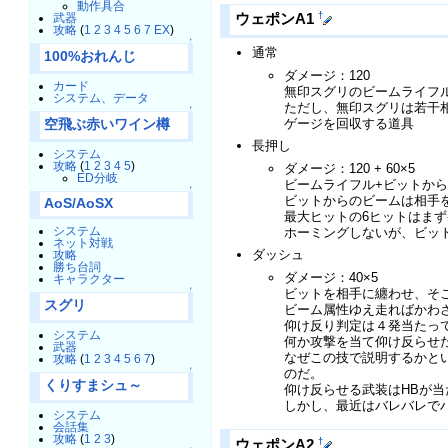
動作具合
†
ウェポンA1
武器
攻略
(
1
2
3
4
5
6
7
EX
)
↑
通常
100%おれんじ
ダメージ：120
カード
無印スグリのビームライフ
システム、データ
ただし、無印スグリは若干
↑
ゲージを回収する道具
空飛ぶ赤いワイン樽
長押し
システム
攻略
(
1
2
3
4
5
)
ダメージ：120 + 60×5
ED分岐
ビームライフル+ビットか
↑
ビットからのビームは相手
AoS/AoSX
最大ヒットの6ヒットはま
システム
ホーミングしないが、ビッ
ネット対戦
ダッシュ
攻略
勝ち台詞
ダメージ：40×5
キャラクター
↑
ビットを相手に纏わせ、そ
スグリ
ビーム属性ゆえ走ればかわ
仰け反り判定は４発当たっ
システム
何か攻撃を当て仰け反らせ
武器
なぜこの技で説明するかと
攻略
(
1
2
3
4
5
6
7
)
↑
のだ。
くりすまシュ～
仰け反らせる武装はHBが
しかし、最近はバレバレでハ
システム
会話集
攻略
(
1
2
3
)
†
ウェポンA2