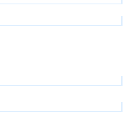
↑
↑
↑