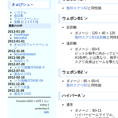
↑
きゅぴシュ～
無印スグリA2
と同性能
システム
会話集
†
ウェポンB1
フォーメーション
攻略
(
1
2
3
4
5
6
)
最新の10件
近距離
2013-01-20
ダメージ：120 + 40 + 120
FrontPage
無印スグリB1近距離
と同性
MenuBar
2013-01-01
遠距離
きゅぴ2/フォーメーショ
ン
ダメージ：60×5
2012-11-26
ビットが相手に向かってビ
RecentDeleted
A1長押しとは異なり、相手
2012-08-25
AoS2/ソラ
スグリ自身はビームを撃た
2012-07-28
スグリ/攻略/STAGE-4
2012-07-01
†
ウェポンB2
過去ログ/23
2012-02-16
ソラ/攻略/STAGE-04
ダメージ：85 + 65×5
2011-12-28
無印スグリB2
と同性能
スグリ武器
2011-11-26
過去ログ/22
†
ハイパーA
Counter:2402＋10万くらい
通常
today:1
yesterday:0
ダメージ：30×11
編集
ハイパービームライフル。