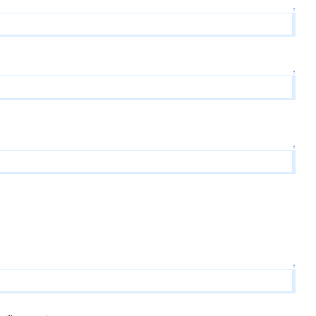
↑
↑
↑
↑