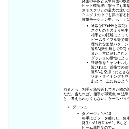
発生の早さと攻撃範囲の狭
ヒット確認後に撃っても追
無印スグリとの最大の違い
Ｐスグリの中でも夢の有る
攻撃モーション中、もしく
通常(以下nHAと表記)
スグリのものより発生
相手との距離によって
ビームライフル等で追
理想的な追撃パターン
遠SA(派生無しでDC) ＞
また、主に刺しこむと
ダッシュの慣性によっ
諸動作をキャンセルして
近ければ、近接での追
近SAを空振ったとき
状況・タイミングを見
あとは、上にあるよう
両者とも、相手が急接近してきた際の
ただ、当たれば、相手が即緊急 or 追
と、考えられなくもない。ケースバイ
ダッシュ
ダメージ：40×10
相手にビットを纏わせ、集
発生中A1通常やA2、Bな
ビーム属性なので…