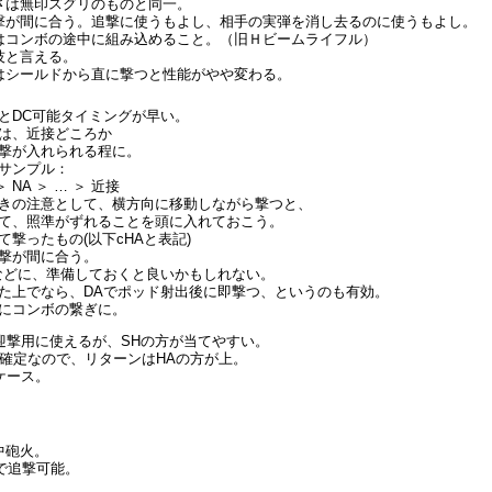
さは無印スグリのものと同一。
撃が間に合う。追撃に使うもよし、相手の実弾を消し去るのに使うもよし。
はコンボの途中に組み込めること。（旧Ｈビームライフル）
技と言える。
はシールドから直に撃つと性能がやや変わる。
とDC可能タイミングが早い。
は、近接どころか
撃が入れられる程に。
サンプル：
 NA ＞ … ＞ 近接
きの注意として、横方向に移動しながら撃つと、
て、照準がずれることを頭に入れておこう。
撃ったもの(以下cHAと表記)
撃が間に合う。
などに、準備しておくと良いかもしれない。
た上でなら、DAでポッド射出後に即撃つ、というのも有効。
にコンボの繋ぎに。
迎撃用に使えるが、SHの方が当てやすい。
撃確定なので、リターンはHAの方が上。
ケース。
中砲火。
どで追撃可能。