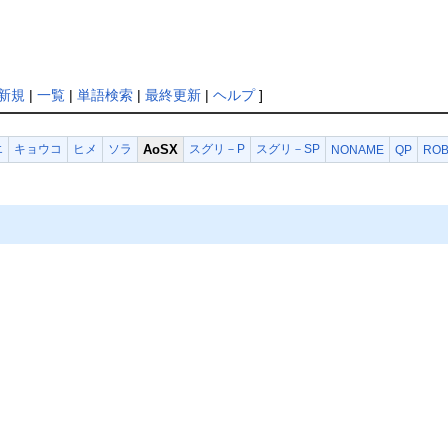
新規
|
一覧
|
単語検索
|
最終更新
|
ヘルプ
]
エ
キョウコ
ヒメ
ソラ
AoSX
スグリ－P
スグリ－SP
NONAME
QP
RO