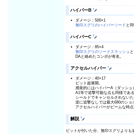
†
ハイパーB
ダメージ：500×1
無印スグリのハイパーソード
と同
†
ハイパーC
ダメージ：85×4
無印スグリのソードスラッシュ
と
DAと絡めたコンボが有名。
†
アクセルハイパー
ダメージ：40×17
ビット超展開。
感覚的にはハイパーA（ダッシュ
A1等で追撃可能な点も同様であ
シールドでキャンセルされないた
逆に追撃なしでは最大680のシ
アクセルハイパーがビームな時点
†
解説
ビットが付いた分、無印スグリよりも