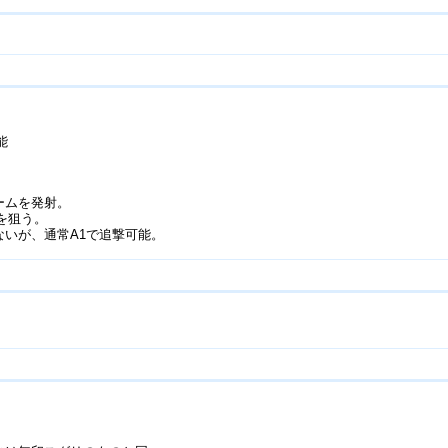
能
ームを発射。
を狙う。
ないが、通常A1で追撃可能。