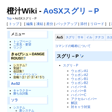
橙汁Wiki -
AoSXスグリ－P
Top
> AoSXスグリ－P
[
トップ
] [
編集
|
凍結
|
差分
|
バックアップ
|
添付
|
リロード
] [
メニュー
AoS
スグリ
サキ
イル
ナナコ
カ
トップページ
ご意見・要望
コマンドの略称について
リンク
↑
きゅぴシュ～DANGE
スグリ－P
†
ROUS!!
?
スグリ－P
システム
?
実績
?
ウェポンA1
会話集
?
フォーメーション
ウェポンA2
攻略
?
(
1
?
2
?
3
?
4
?
5
?
)
ウェポンB1
↑
ウェポンB2
AoS2
ハイパーA
キャラクター
ハイパーB
勝ち台詞集
ハイパーC
↑
アクセルハイパー
ソラ
解説
対キャラ対策
システム
新システム